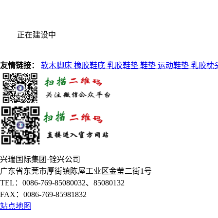
正在建设中
友情链接：
软木脚床
橡胶鞋底
乳胶鞋垫
鞋垫
运动鞋垫
乳胶枕
兴瑞国际集团·铨兴公司
广东省东莞市厚街镇陈屋工业区金莹二街1号
TEL：0086-769-85080032、85080132
FAX：0086-769-85981832
站点地图